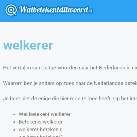
welkerer
Het vertalen van Duitse woorden naar het Nederlands is nie
Waarom ben je anders op zoek naar de Nederlandse betek
Je bent niet de enige die hier moeite mee heeft. Op het int
Wat betekent welkerer
Betekenis welkerer
welkerer betekenis
welkerer betekent?