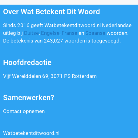
Over Wat Betekent Dit Woord
Sinds 2016 geeft Watbetekentditwoord.nl Nederlandse
uitleg bij
Duitse
,
Engelse
,
Franse
en
Spaanse
woorden.
De betekenis van
243,027
woorden is toegevoegd.
Hoofdredactie
Vijf Werelddelen 69, 3071 PS Rotterdam
Samenwerken?
Contact opnemen
Watbetekentditwoord.nl