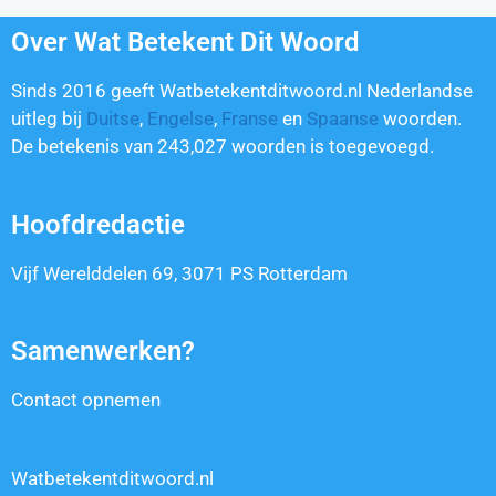
Over Wat Betekent Dit Woord
Sinds 2016 geeft Watbetekentditwoord.nl Nederlandse
uitleg bij
Duitse
,
Engelse
,
Franse
en
Spaanse
woorden.
De betekenis van
243,027
woorden is toegevoegd.
Hoofdredactie
Vijf Werelddelen 69, 3071 PS Rotterdam
Samenwerken?
Contact opnemen
Watbetekentditwoord.nl