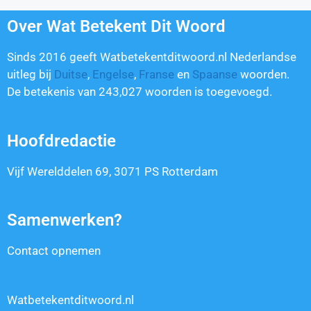
Over Wat Betekent Dit Woord
Sinds 2016 geeft Watbetekentditwoord.nl Nederlandse
uitleg bij
Duitse
,
Engelse
,
Franse
en
Spaanse
woorden.
De betekenis van
243,027
woorden is toegevoegd.
Hoofdredactie
Vijf Werelddelen 69, 3071 PS Rotterdam
Samenwerken?
Contact opnemen
Watbetekentditwoord.nl