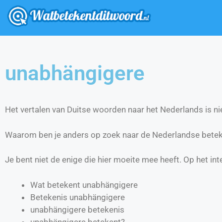
unabhängigere
Het vertalen van Duitse woorden naar het Nederlands is nie
Waarom ben je anders op zoek naar de Nederlandse bete
Je bent niet de enige die hier moeite mee heeft. Op het int
Wat betekent unabhängigere
Betekenis unabhängigere
unabhängigere betekenis
unabhängigere betekent?