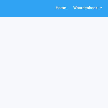
Home
Woordenboek