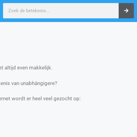
t altijd even makkelijk.
kenis van unabhängigere?
ernet wordt er heel veel gezocht op: