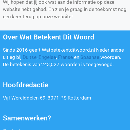
Wij hopen dat jij ook wat aan de informatie op deze
website hebt gehad. En zien je graag in de toekomst nog
een keer terug op onze website!
Over Wat Betekent Dit Woord
Sinds 2016 geeft Watbetekentditwoord.nl Nederlandse
uitleg bij
Duitse
,
Engelse
,
Franse
en
Spaanse
woorden.
De betekenis van
243,027
woorden is toegevoegd.
Hoofdredactie
Vijf Werelddelen 69, 3071 PS Rotterdam
Samenwerken?