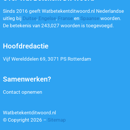
Sinds 2016 geeft Watbetekentditwoord.nl Nederlandse
uitleg bij
Duitse
,
Engelse
,
Franse
en
Spaanse
woorden.
De betekenis van
243,027
woorden is toegevoegd.
Hoofdredactie
Vijf Werelddelen 69, 3071 PS Rotterdam
Samenwerken?
Contact opnemen
Watbetekentditwoord.nl
© Copyright 2026 –
Sitemap