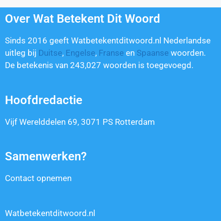
Over Wat Betekent Dit Woord
Sinds 2016 geeft Watbetekentditwoord.nl Nederlandse
uitleg bij
Duitse
,
Engelse
,
Franse
en
Spaanse
woorden.
De betekenis van
243,027
woorden is toegevoegd.
Hoofdredactie
Vijf Werelddelen 69, 3071 PS Rotterdam
Samenwerken?
Contact opnemen
Watbetekentditwoord.nl