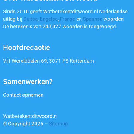
Sinds 2016 geeft Watbetekentditwoord.nl Nederlandse
uitleg bij
Duitse
,
Engelse
,
Franse
en
Spaanse
woorden.
De betekenis van
243,027
woorden is toegevoegd.
Hoofdredactie
Vijf Werelddelen 69, 3071 PS Rotterdam
Samenwerken?
Contact opnemen
Watbetekentditwoord.nl
© Copyright 2026 –
Sitemap