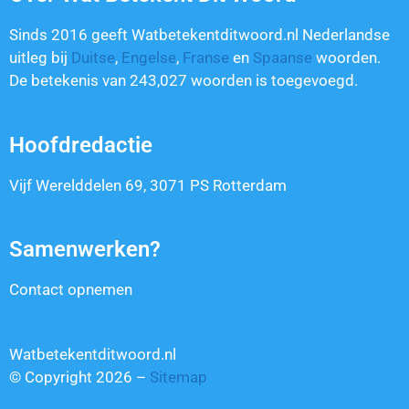
Sinds 2016 geeft Watbetekentditwoord.nl Nederlandse
uitleg bij
Duitse
,
Engelse
,
Franse
en
Spaanse
woorden.
De betekenis van
243,027
woorden is toegevoegd.
Hoofdredactie
Vijf Werelddelen 69, 3071 PS Rotterdam
Samenwerken?
Contact opnemen
Watbetekentditwoord.nl
© Copyright 2026 –
Sitemap