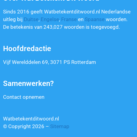
Sinds 2016 geeft Watbetekentditwoord.nl Nederlandse
uitleg bij
Duitse
,
Engelse
,
Franse
en
Spaanse
woorden.
De betekenis van
243,027
woorden is toegevoegd.
Hoofdredactie
Vijf Werelddelen 69, 3071 PS Rotterdam
Samenwerken?
Contact opnemen
Watbetekentditwoord.nl
© Copyright 2026 –
Sitemap