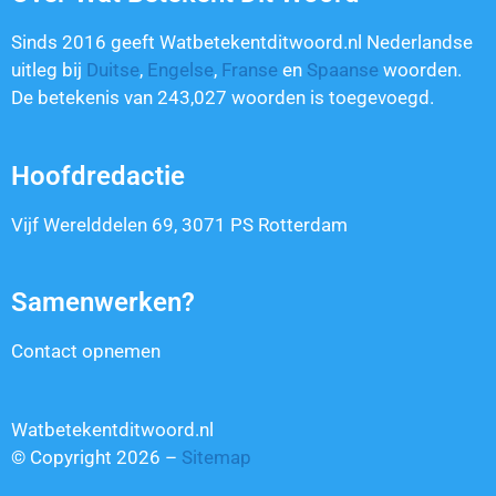
Sinds 2016 geeft Watbetekentditwoord.nl Nederlandse
uitleg bij
Duitse
,
Engelse
,
Franse
en
Spaanse
woorden.
De betekenis van
243,027
woorden is toegevoegd.
Hoofdredactie
Vijf Werelddelen 69, 3071 PS Rotterdam
Samenwerken?
Contact opnemen
Watbetekentditwoord.nl
© Copyright 2026 –
Sitemap