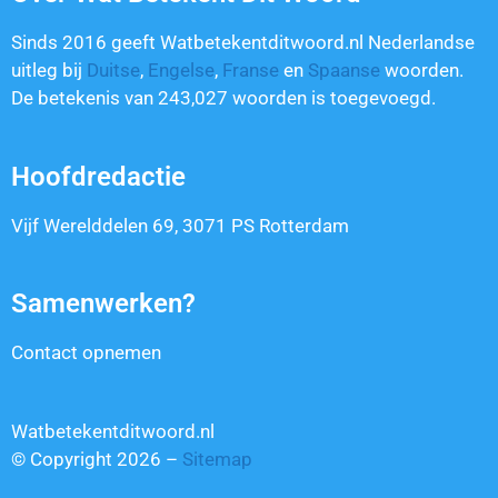
Sinds 2016 geeft Watbetekentditwoord.nl Nederlandse
uitleg bij
Duitse
,
Engelse
,
Franse
en
Spaanse
woorden.
De betekenis van
243,027
woorden is toegevoegd.
Hoofdredactie
Vijf Werelddelen 69, 3071 PS Rotterdam
Samenwerken?
Contact opnemen
Watbetekentditwoord.nl
© Copyright 2026 –
Sitemap