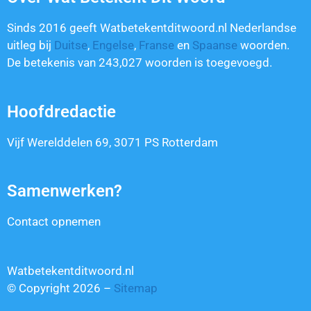
Sinds 2016 geeft Watbetekentditwoord.nl Nederlandse
uitleg bij
Duitse
,
Engelse
,
Franse
en
Spaanse
woorden.
De betekenis van
243,027
woorden is toegevoegd.
Hoofdredactie
Vijf Werelddelen 69, 3071 PS Rotterdam
Samenwerken?
Contact opnemen
Watbetekentditwoord.nl
© Copyright 2026 –
Sitemap