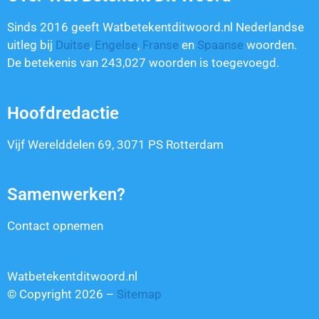
Sinds 2016 geeft Watbetekentditwoord.nl Nederlandse
uitleg bij
Duitse
,
Engelse
,
Franse
en
Spaanse
woorden.
De betekenis van
243,027
woorden is toegevoegd.
Hoofdredactie
Vijf Werelddelen 69, 3071 PS Rotterdam
Samenwerken?
Contact opnemen
Watbetekentditwoord.nl
© Copyright 2026 –
Sitemap