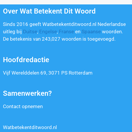
Over Wat Betekent Dit Woord
Sinds 2016 geeft Watbetekentditwoord.nl Nederlandse
uitleg bij
Duitse
,
Engelse
,
Franse
en
Spaanse
woorden.
De betekenis van
243,027
woorden is toegevoegd.
Hoofdredactie
Vijf Werelddelen 69, 3071 PS Rotterdam
Samenwerken?
Contact opnemen
Watbetekentditwoord.nl