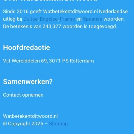
Sinds 2016 geeft Watbetekentditwoord.nl Nederlandse
uitleg bij
Duitse
,
Engelse
,
Franse
en
Spaanse
woorden.
De betekenis van
243,027
woorden is toegevoegd.
Hoofdredactie
Vijf Werelddelen 69, 3071 PS Rotterdam
Samenwerken?
Contact opnemen
Watbetekentditwoord.nl
© Copyright 2026 –
Sitemap