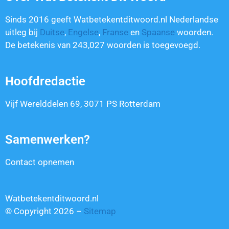
Sinds 2016 geeft Watbetekentditwoord.nl Nederlandse
uitleg bij
Duitse
,
Engelse
,
Franse
en
Spaanse
woorden.
De betekenis van
243,027
woorden is toegevoegd.
Hoofdredactie
Vijf Werelddelen 69, 3071 PS Rotterdam
Samenwerken?
Contact opnemen
Watbetekentditwoord.nl
© Copyright 2026 –
Sitemap