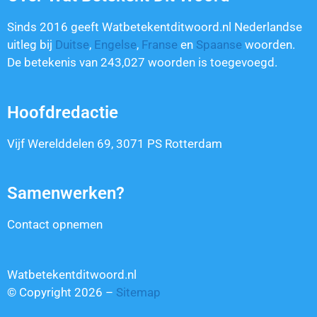
Sinds 2016 geeft Watbetekentditwoord.nl Nederlandse
uitleg bij
Duitse
,
Engelse
,
Franse
en
Spaanse
woorden.
De betekenis van
243,027
woorden is toegevoegd.
Hoofdredactie
Vijf Werelddelen 69, 3071 PS Rotterdam
Samenwerken?
Contact opnemen
Watbetekentditwoord.nl
© Copyright 2026 –
Sitemap