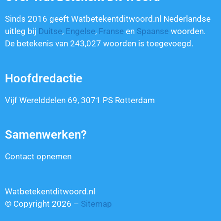
Sinds 2016 geeft Watbetekentditwoord.nl Nederlandse
uitleg bij
Duitse
,
Engelse
,
Franse
en
Spaanse
woorden.
De betekenis van
243,027
woorden is toegevoegd.
Hoofdredactie
Vijf Werelddelen 69, 3071 PS Rotterdam
Samenwerken?
Contact opnemen
Watbetekentditwoord.nl
© Copyright 2026 –
Sitemap