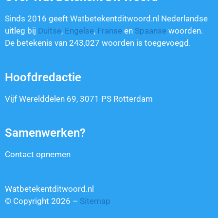
Sinds 2016 geeft Watbetekentditwoord.nl Nederlandse
uitleg bij
Duitse
,
Engelse
,
Franse
en
Spaanse
woorden.
De betekenis van
243,027
woorden is toegevoegd.
Hoofdredactie
Vijf Werelddelen 69, 3071 PS Rotterdam
Samenwerken?
Contact opnemen
Watbetekentditwoord.nl
© Copyright 2026 –
Sitemap