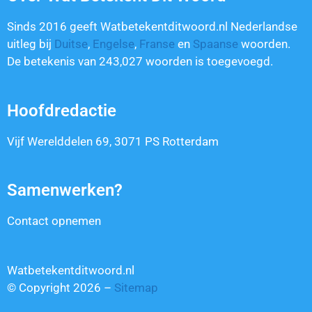
Sinds 2016 geeft Watbetekentditwoord.nl Nederlandse
uitleg bij
Duitse
,
Engelse
,
Franse
en
Spaanse
woorden.
De betekenis van
243,027
woorden is toegevoegd.
Hoofdredactie
Vijf Werelddelen 69, 3071 PS Rotterdam
Samenwerken?
Contact opnemen
Watbetekentditwoord.nl
© Copyright 2026 –
Sitemap