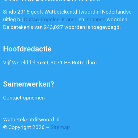
Sinds 2016 geeft Watbetekentditwoord.nl Nederlandse
uitleg bij
Duitse
,
Engelse
,
Franse
en
Spaanse
woorden.
De betekenis van
243,027
woorden is toegevoegd.
Hoofdredactie
Vijf Werelddelen 69, 3071 PS Rotterdam
Samenwerken?
Contact opnemen
Watbetekentditwoord.nl
© Copyright 2026 –
Sitemap