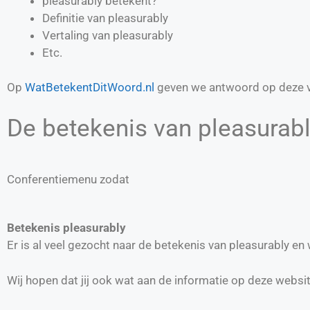
pleasurably betekent?
Definitie van
pleasurably
Vertaling van
pleasurably
Etc.
Op
WatBetekentDitWoord.nl
geven we antwoord op deze v
De betekenis van pleasurably
Conferentiemenu zodat
Betekenis pleasurably
Er is al veel gezocht naar de betekenis van pleasurably e
Wij hopen dat jij ook wat aan de informatie op deze websi