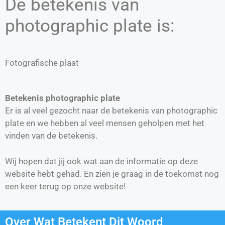
De betekenis van
photographic plate is:
Fotografische plaat
Betekenis photographic plate
Er is al veel gezocht naar de betekenis van photographic
plate en we hebben al veel mensen geholpen met het
vinden van de betekenis.
Wij hopen dat jij ook wat aan de informatie op deze
website hebt gehad. En zien je graag in de toekomst nog
een keer terug op onze website!
Over Wat Betekent Dit Woord