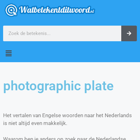
photographic plate
Het vertalen van Engelse woorden naar het Nederlands
is niet altijd even makkelijk.
Waarom ben je anders op zoek naar de Nederlandse