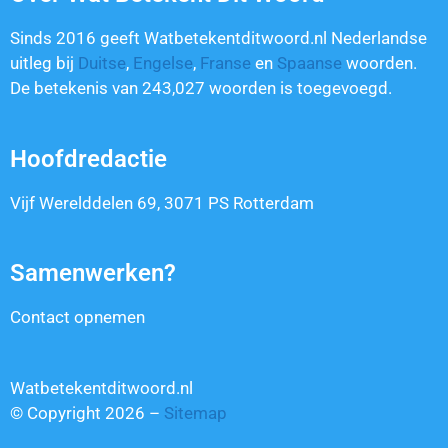
Sinds 2016 geeft Watbetekentditwoord.nl Nederlandse
uitleg bij
Duitse
,
Engelse
,
Franse
en
Spaanse
woorden.
De betekenis van
243,027
woorden is toegevoegd.
Hoofdredactie
Vijf Werelddelen 69, 3071 PS Rotterdam
Samenwerken?
Contact opnemen
Watbetekentditwoord.nl
© Copyright 2026 –
Sitemap