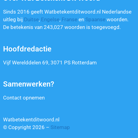
Sinds 2016 geeft Watbetekentditwoord.nl Nederlandse
uitleg bij
Duitse
,
Engelse
,
Franse
en
Spaanse
woorden.
De betekenis van
243,027
woorden is toegevoegd.
Hoofdredactie
Vijf Werelddelen 69, 3071 PS Rotterdam
Samenwerken?
Contact opnemen
Watbetekentditwoord.nl
© Copyright 2026 –
Sitemap