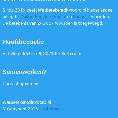
Sinds 2016 geeft Watbetekentditwoord.nl Nederlandse
uitleg bij
Duitse
,
Engelse
,
Franse
en
Spaanse
woorden.
De betekenis van
243,027
woorden is toegevoegd.
Hoofdredactie
Vijf Werelddelen 69, 3071 PS Rotterdam
Samenwerken?
Contact opnemen
Watbetekentditwoord.nl
© Copyright 2026 –
Sitemap