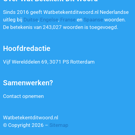
Sinds 2016 geeft Watbetekentditwoord.nl Nederlandse
uitleg bij
Duitse
,
Engelse
,
Franse
en
Spaanse
woorden.
De betekenis van
243,027
woorden is toegevoegd.
Hoofdredactie
Vijf Werelddelen 69, 3071 PS Rotterdam
Samenwerken?
Contact opnemen
Watbetekentditwoord.nl
© Copyright 2026 –
Sitemap