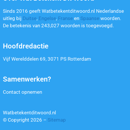
Sinds 2016 geeft Watbetekentditwoord.nl Nederlandse
uitleg bij
Duitse
,
Engelse
,
Franse
en
Spaanse
woorden.
De betekenis van
243,027
woorden is toegevoegd.
Hoofdredactie
Vijf Werelddelen 69, 3071 PS Rotterdam
Samenwerken?
Contact opnemen
Watbetekentditwoord.nl
© Copyright 2026 –
Sitemap