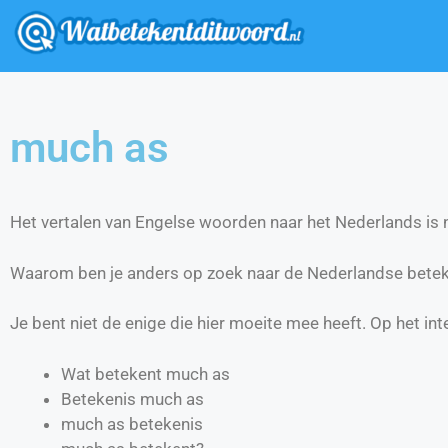
much as
Het vertalen van Engelse woorden naar het Nederlands is ni
Waarom ben je anders op zoek naar de Nederlandse bete
Je bent niet de enige die hier moeite mee heeft. Op het int
Wat betekent much as
Betekenis much as
much as betekenis