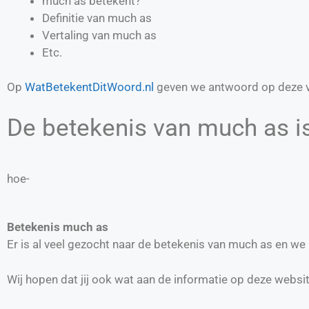
much as betekent?
Definitie van
much as
Vertaling van
much as
Etc.
Op
WatBetekentDitWoord.nl
geven we antwoord op deze v
De betekenis van much as is
hoe-
Betekenis much as
Er is al veel gezocht naar de betekenis van much as en w
Wij hopen dat jij ook wat aan de informatie op deze websi