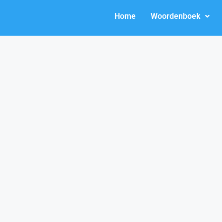
Home
Woordenboek