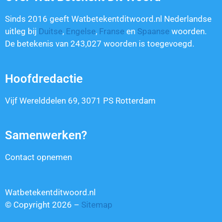
Sinds 2016 geeft Watbetekentditwoord.nl Nederlandse
uitleg bij
Duitse
,
Engelse
,
Franse
en
Spaanse
woorden.
De betekenis van
243,027
woorden is toegevoegd.
Hoofdredactie
Vijf Werelddelen 69, 3071 PS Rotterdam
Samenwerken?
Contact opnemen
Watbetekentditwoord.nl
© Copyright 2026 –
Sitemap