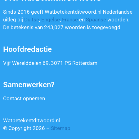
Sinds 2016 geeft Watbetekentditwoord.nl Nederlandse
uitleg bij
Duitse
,
Engelse
,
Franse
en
Spaanse
woorden.
De betekenis van
243,027
woorden is toegevoegd.
Hoofdredactie
Vijf Werelddelen 69, 3071 PS Rotterdam
Samenwerken?
Contact opnemen
Watbetekentditwoord.nl
© Copyright 2026 –
Sitemap