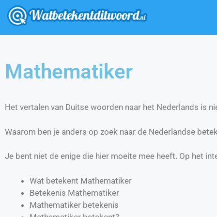
Mathematiker
Het vertalen van Duitse woorden naar het Nederlands is nie
Waarom ben je anders op zoek naar de Nederlandse bete
Je bent niet de enige die hier moeite mee heeft. Op het int
Wat betekent Mathematiker
Betekenis Mathematiker
Mathematiker betekenis
Mathematiker betekent?