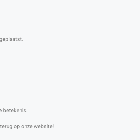
geplaatst.
e betekenis.
 terug op onze website!