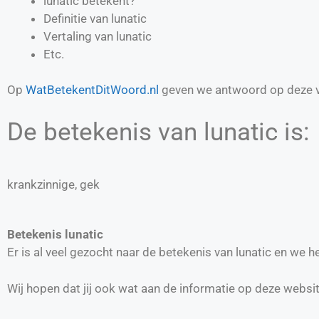
lunatic betekent?
Definitie van
lunatic
Vertaling van
lunatic
Etc.
Op
WatBetekentDitWoord.nl
geven we antwoord op deze v
De betekenis van lunatic is:
krankzinnige, gek
Betekenis lunatic
Er is al veel gezocht naar de betekenis van lunatic en we
Wij hopen dat jij ook wat aan de informatie op deze websi