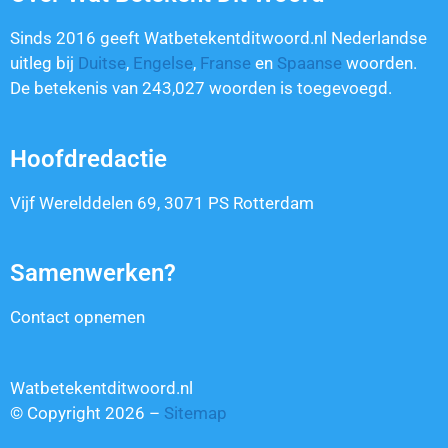
Sinds 2016 geeft Watbetekentditwoord.nl Nederlandse
uitleg bij
Duitse
,
Engelse
,
Franse
en
Spaanse
woorden.
De betekenis van
243,027
woorden is toegevoegd.
Hoofdredactie
Vijf Werelddelen 69, 3071 PS Rotterdam
Samenwerken?
Contact opnemen
Watbetekentditwoord.nl
© Copyright 2026 –
Sitemap