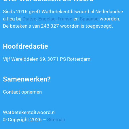
Sinds 2016 geeft Watbetekentditwoord.nl Nederlandse
uitleg bij
Duitse
,
Engelse
,
Franse
en
Spaanse
woorden.
De betekenis van
243,027
woorden is toegevoegd.
Hoofdredactie
Vijf Werelddelen 69, 3071 PS Rotterdam
Samenwerken?
Contact opnemen
Watbetekentditwoord.nl
© Copyright 2026 –
Sitemap