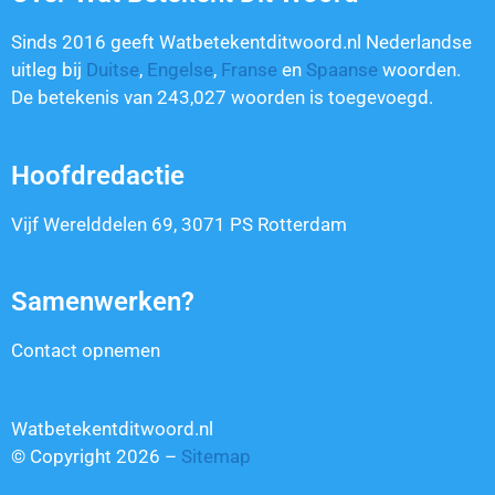
Sinds 2016 geeft Watbetekentditwoord.nl Nederlandse
uitleg bij
Duitse
,
Engelse
,
Franse
en
Spaanse
woorden.
De betekenis van
243,027
woorden is toegevoegd.
Hoofdredactie
Vijf Werelddelen 69, 3071 PS Rotterdam
Samenwerken?
Contact opnemen
Watbetekentditwoord.nl
© Copyright 2026 –
Sitemap