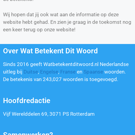
Wij hopen dat jij ook wat aan de informatie op deze
website hebt gehad. En zien je graag in de toekomst nog
een keer terug op onze website!
Over Wat Betekent Dit Woord
Sinds 2016 geeft Watbetekentditwoord.nl Nederlandse
uitleg bij
Duitse
,
Engelse
,
Franse
en
Spaanse
woorden.
De betekenis van
243,027
woorden is toegevoegd.
Hoofdredactie
Vijf Werelddelen 69, 3071 PS Rotterdam