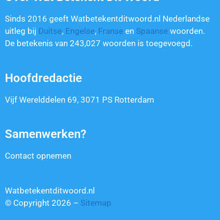
Sinds 2016 geeft Watbetekentditwoord.nl Nederlandse
uitleg bij
Duitse
,
Engelse
,
Franse
en
Spaanse
woorden.
De betekenis van
243,027
woorden is toegevoegd.
Hoofdredactie
Vijf Werelddelen 69, 3071 PS Rotterdam
Samenwerken?
Contact opnemen
Watbetekentditwoord.nl
© Copyright 2026 –
Sitemap