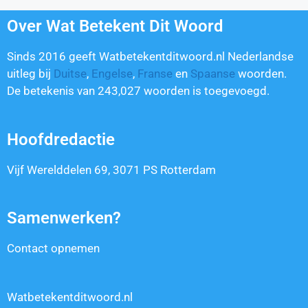
Over Wat Betekent Dit Woord
Sinds 2016 geeft Watbetekentditwoord.nl Nederlandse
uitleg bij
Duitse
,
Engelse
,
Franse
en
Spaanse
woorden.
De betekenis van
243,027
woorden is toegevoegd.
Hoofdredactie
Vijf Werelddelen 69, 3071 PS Rotterdam
Samenwerken?
Contact opnemen
Watbetekentditwoord.nl