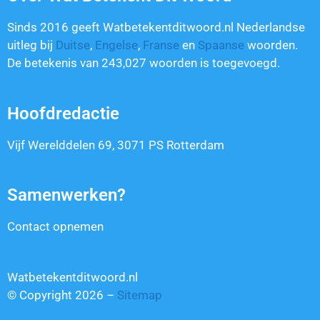
Sinds 2016 geeft Watbetekentditwoord.nl Nederlandse
uitleg bij
Duitse
,
Engelse
,
Franse
en
Spaanse
woorden.
De betekenis van
243,027
woorden is toegevoegd.
Hoofdredactie
Vijf Werelddelen 69, 3071 PS Rotterdam
Samenwerken?
Contact opnemen
Watbetekentditwoord.nl
© Copyright 2026 –
Sitemap