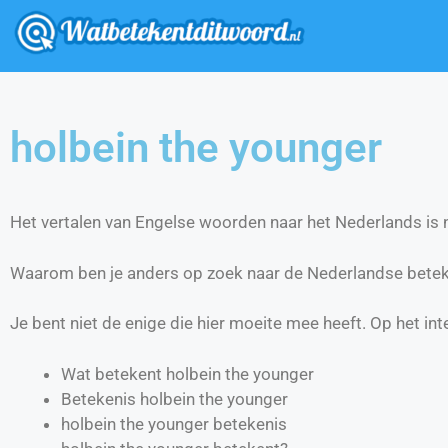
holbein the younger
Het vertalen van Engelse woorden naar het Nederlands is ni
Waarom ben je anders op zoek naar de Nederlandse betek
Je bent niet de enige die hier moeite mee heeft. Op het int
Wat betekent holbein the younger
Betekenis holbein the younger
holbein the younger betekenis