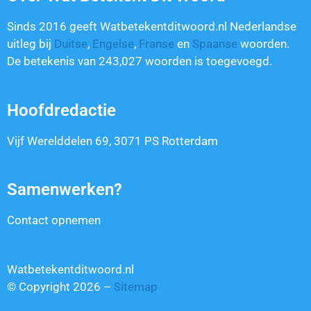
Sinds 2016 geeft Watbetekentditwoord.nl Nederlandse
uitleg bij
Duitse
,
Engelse
,
Franse
en
Spaanse
woorden.
De betekenis van
243,027
woorden is toegevoegd.
Hoofdredactie
Vijf Werelddelen 69, 3071 PS Rotterdam
Samenwerken?
Contact opnemen
Watbetekentditwoord.nl
© Copyright 2026 –
Sitemap