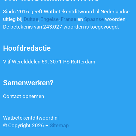
Sinds 2016 geeft Watbetekentditwoord.nl Nederlandse
uitleg bij
Duitse
,
Engelse
,
Franse
en
Spaanse
woorden.
De betekenis van
243,027
woorden is toegevoegd.
Hoofdredactie
Vijf Werelddelen 69, 3071 PS Rotterdam
Samenwerken?
Contact opnemen
Watbetekentditwoord.nl
© Copyright 2026 –
Sitemap