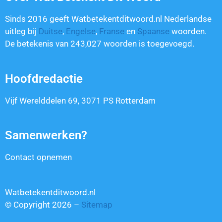
Sinds 2016 geeft Watbetekentditwoord.nl Nederlandse
uitleg bij
Duitse
,
Engelse
,
Franse
en
Spaanse
woorden.
De betekenis van
243,027
woorden is toegevoegd.
Hoofdredactie
Vijf Werelddelen 69, 3071 PS Rotterdam
Samenwerken?
Contact opnemen
Watbetekentditwoord.nl
© Copyright 2026 –
Sitemap