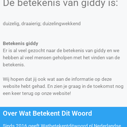
De betekenis van giddy is:
duizelig, draaierig; duizelingwekkend
Betekenis giddy
Er is al veel gezocht naar de betekenis van giddy en we
hebben al veel mensen geholpen met het vinden van de
betekenis.
Wij hopen dat jij ook wat aan de informatie op deze
website hebt gehad. En zien je graag in de toekomst nog
een keer terug op onze website!
Over Wat Betekent Dit Woord
Sinds 2016 geeft Watbetekentditwoord.nl Nederlandse