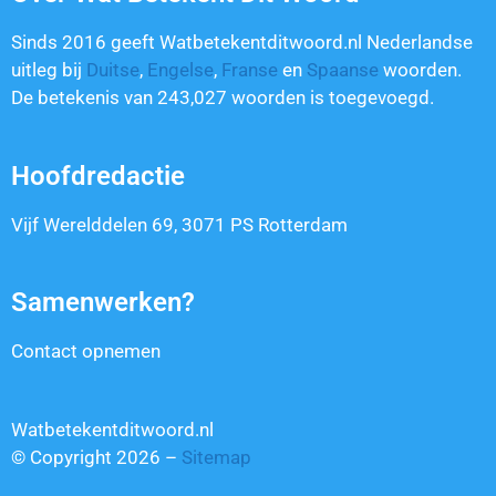
Sinds 2016 geeft Watbetekentditwoord.nl Nederlandse
uitleg bij
Duitse
,
Engelse
,
Franse
en
Spaanse
woorden.
De betekenis van
243,027
woorden is toegevoegd.
Hoofdredactie
Vijf Werelddelen 69, 3071 PS Rotterdam
Samenwerken?
Contact opnemen
Watbetekentditwoord.nl
© Copyright 2026 –
Sitemap