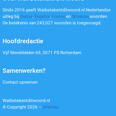
Sinds 2016 geeft Watbetekentditwoord.nl Nederlandse
uitleg bij
Duitse
,
Engelse
,
Franse
en
Spaanse
woorden.
De betekenis van
243,027
woorden is toegevoegd.
Hoofdredactie
Vijf Werelddelen 69, 3071 PS Rotterdam
Samenwerken?
Contact opnemen
Watbetekentditwoord.nl
© Copyright 2026 –
Sitemap