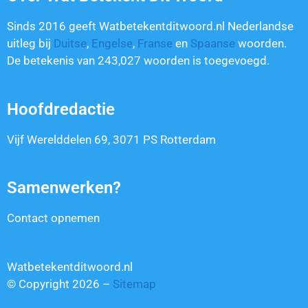
Sinds 2016 geeft Watbetekentditwoord.nl Nederlandse
uitleg bij
Duitse
,
Engelse
,
Franse
en
Spaanse
woorden.
De betekenis van
243,027
woorden is toegevoegd.
Hoofdredactie
Vijf Werelddelen 69, 3071 PS Rotterdam
Samenwerken?
Contact opnemen
Watbetekentditwoord.nl
© Copyright 2026 –
Sitemap